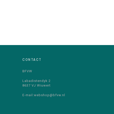
CONTACT
BFVW
Labadistendyk 2
8637 VJ Wiuwert
E-mail:
webshop@bfvw.nl