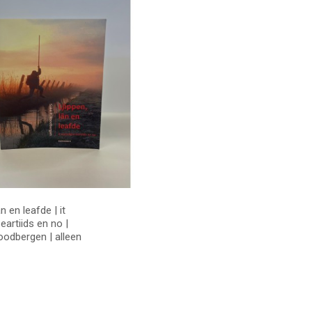
ân en leafde | it
eartiids en no |
oodbergen | alleen