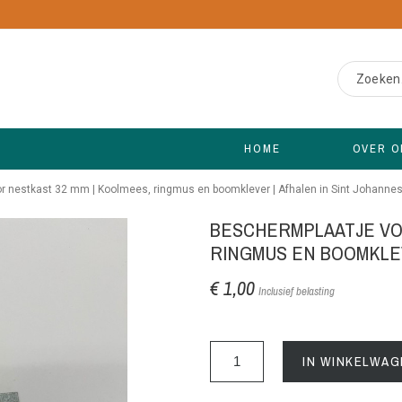
HOME
OVER O
r nestkast 32 mm | Koolmees, ringmus en boomklever | Afhalen in Sint Johanne
BESCHERMPLAATJE VOO
RINGMUS EN BOOMKLEV
€ 1,00
Inclusief belasting
IN WINKELWAG