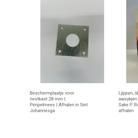
Beschermplaatje voor
Ljippen, l
nestkast 28 mm |
aaisykjen 
Pimpelmees | Afhalen in Sint
Sake P. R
Johannesga
afhalen