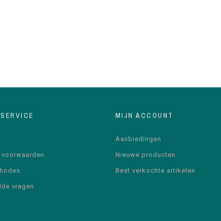
NSERVICE
MIJN ACCOUNT
Aanbiedingen
 voorwaarden
Nieuwe producten
thodes
Best verkochte artikelen
lde vragen