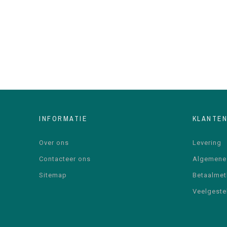
INFORMATIE
KLANTE
Over ons
Levering
Contacteer ons
Algemene
Sitemap
Betaalme
Veelgeste