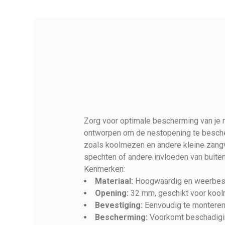
Zorg voor optimale bescherming van je 
ontworpen om de nestopening te bescher
Referentie
Beschermplaatje voor nest
zoals koolmezen en andere kleine zangv
Op voorraad
10 Items
spechten of andere invloeden van buiten
Kenmerken:
Materiaal:
Hoogwaardig en weerbest
Opening:
32 mm, geschikt voor kool
Bevestiging:
Eenvoudig te monteren 
Bescherming:
Voorkomt beschadiging