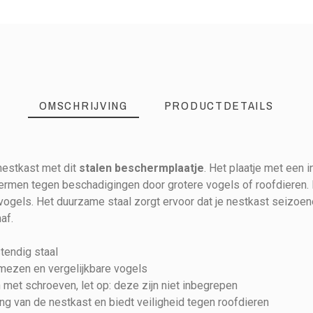
OMSCHRIJVING
PRODUCTDETAILS
nestkast met dit
stalen beschermplaatje
. Het plaatje met een 
men tegen beschadigingen door grotere vogels of roofdieren. D
kast 32 mm
ogels. Het duurzame staal zorgt ervoor dat je nestkast seizoe
af.
endig staal
mezen en vergelijkbare vogels
met schroeven, let op: deze zijn niet inbegrepen
 van de nestkast en biedt veiligheid tegen roofdieren